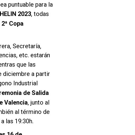
ea puntuable para la
HELIN 2023
, todas
a
2ª Copa
era, Secretaría,
ncias, etc. estarán
entras que las
e diciembre a partir
gono Industrial
remonia de Salida
e Valencia
, junto al
ambién al término de
a las 19:30h.
es 16 de