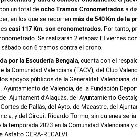
 con un total de
ocho Tramos Cronometrados
a di
cer, en los que se recorren
más de 540 Km de la pr
les
casi 117 Km. son cronometrados
. Por tanto, 
cronometrado. Se realizarán 2 etapas: El viernes co
 sábado con 6 tramos contra el crono.
da por la Escudería Bengala
, cuenta con el respa
e la Comunidad Valenciana (FACV), del Club Valen
los apoyos públicos de la Generalitat Valenciana, d
. Ayuntamiento de Valencia, de la Fundación Deport
 del Ajuntament d’Alaquàs, del Ayuntamiento Gestalg
 Cortes de Pallás, del Ayto. de Macastre, del Ajunt
ncia, y del Circuit Ricardo Tormo, sin quienes sería
de la temporada 2023 en la Comunidad Valenciana y 
de Asfalto CERA-RECALVI.