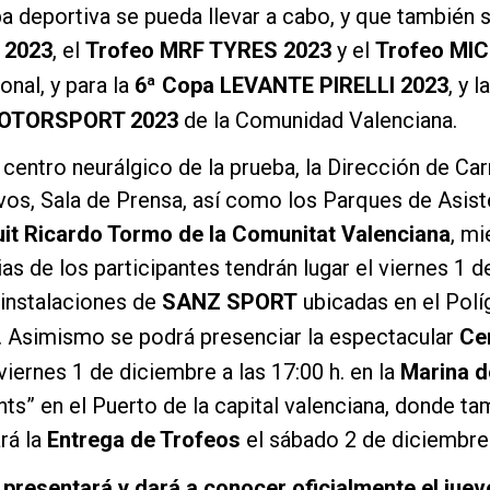
a deportiva se pueda llevar a cabo, y que también s
 2023
, el
Trofeo MRF TYRES 2023
y el
Trofeo MIC
onal, y para la
6ª Copa LEVANTE PIRELLI 2023
, y l
OTORSPORT 2023
de la Comunidad Valenciana.
entro neurálgico de la prueba, la Dirección de Carr
os, Sala de Prensa, así como los Parques de Asiste
uit Ricardo Tormo de la Comunitat Valenciana
, mi
as de los participantes tendrán lugar el viernes 1 d
 instalaciones de
SANZ SPORT
ubicadas en el Polí
. Asimismo se podrá presenciar la espectacular
Ce
viernes 1 de diciembre a las 17:00 h. en la
Marina d
nts” en el Puerto de la capital valenciana, donde t
rá la
Entrega de Trofeos
el sábado 2 de diciembre 
 presentará y dará a conocer oficialmente el juev