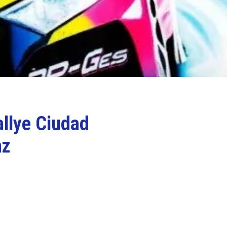
allye Ciudad
nz