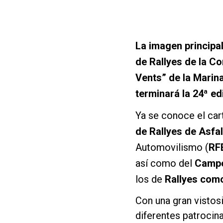
La imagen principa
de Rallyes de la Co
Vents” de la Marin
terminará la 24ª ed
Ya se conoce el cart
de Rallyes de Asf
Automovilismo (
RF
así como del
Campe
los de
Rallyes como
Con una gran vistos
diferentes patrocin