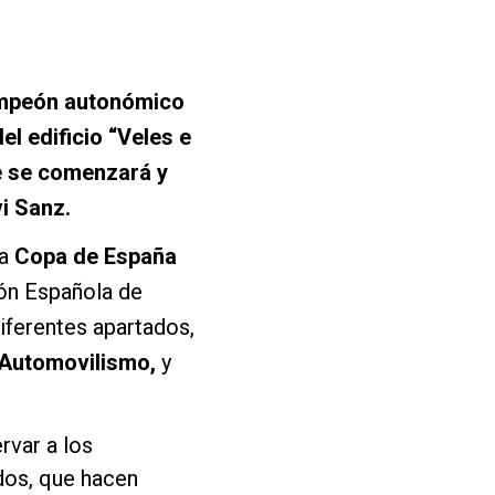
campeón autonómico
el edificio “Veles e
de se comenzará y
i Sanz.
a
Copa de España
ón Española de
iferentes apartados,
 Automovilismo,
y
rvar a los
dos, que hacen