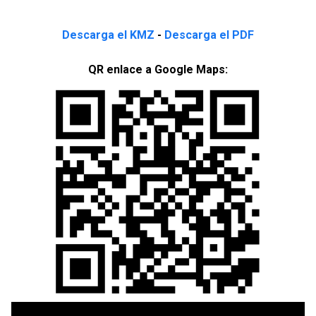
Descarga el KMZ
-
Descarga el PDF
QR enlace a Google Maps: