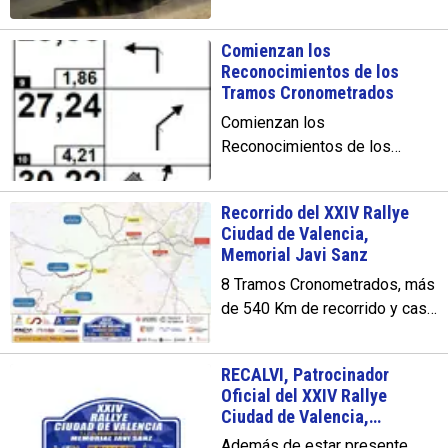
títulos. Por Campeonatos,
habrá 25 equipos en la Copa
Comienzan los
de España de Rallyes de
Reconocimientos de los
Asfalto, 68 que puntuarán para
Tramos Cronometrados
los Campeonatos de Rallyes y
Comienzan los
Regularidad de la Comunidad
Reconocimientos de los
Valenciana, y 12 para el
Tramos Cronometrados El
Campeonato de Asfalto de la
sábado 18 de noviembre
Federación Madrileña.
Recorrido del XXIV Rallye
comienza la primera jornada
Ciudad de Valencia,
de Reconocimientos.
Memorial Javi Sanz
8 Tramos Cronometrados, más
de 540 Km de recorrido y casi
117 Km. serán cronometrados.
RECALVI, Patrocinador
Oficial del XXIV Rallye
Ciudad de Valencia,
Memorial Javi Sanz
Además de estar presente