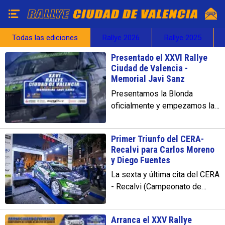
Todas las ediciones
Rallye 2026
Rallye 2025
Presentado el XXVI Rallye
Ciudad de Valencia -
Memorial Javi Sanz
Presentamos la Blonda
oficialmente y empezamos la
cuenta atrás para la penúltima
prueba del Campeonato de
Primer Triunfo del CERA-
España de Rallyes de Asfalto.
Recalvi para Carlos Moreno
y Diego Fuentes
La sexta y última cita del CERA
- Recalvi (Campeonato de
España de Rallyes de Asfalto)
2025, el XXV Rallye Ciudad de
Arranca el XXV Rallye
Valencia, ha tenido como